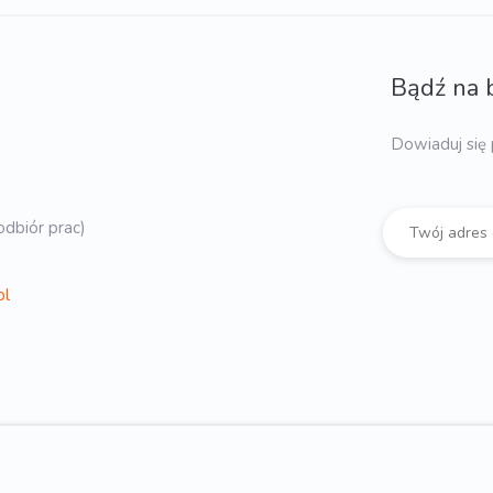
Bądź na 
Dowiaduj się 
dbiór prac)
pl