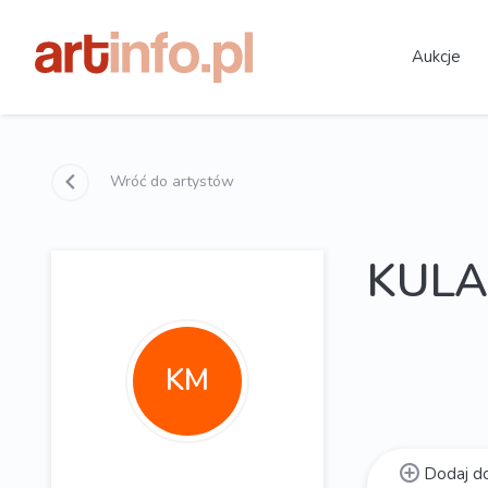
Aukcje
Wróć do artystów
KULA
KM
Dodaj do