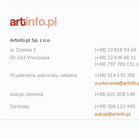
Artinfo.pl Sp. z o.o.
ul. Dzielna 3
(+48) 22 818 94 68
00-162 Warszawa
(+48) 22 636 66 11
(+48) 797 780 151 (o
Wydarzenia, patronaty, reklama
+(48) 514 130 386
wydarzenia@artinfo.
Aukcje, zlecenia
(+48) 601 808 148
Sprzedaż
(+48) 506 122 445
aukcje@artinfo.pl
Polityka prywatności
biuro@artinfo.pl