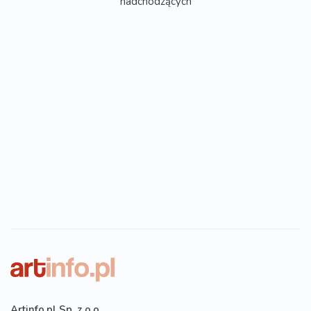
nadchodzących
Artinfo.pl Sp. z o.o.