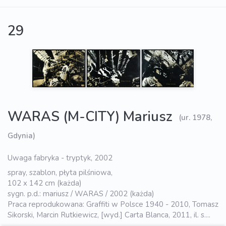
29
WARAS (M-CITY) Mariusz
(ur. 1978,
Gdynia)
Uwaga fabryka - tryptyk, 2002
spray, szablon, płyta pilśniowa,
102 x 142 cm (każda)
sygn. p.d.: mariusz / WARAS / 2002 (każda)
Praca reprodukowana: Graffiti w Polsce 1940 - 2010, Tomasz
Sikorski, Marcin Rutkiewicz, [wyd.] Carta Blanca, 2011, il. s....