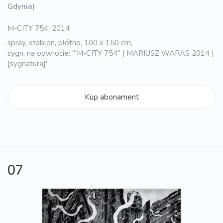
Gdynia)
M-CITY 754, 2014
spray, szablon, płótno, 100 x 150 cm,
sygn. na odwrocie: '"M-CITY 754" | MARIUSZ WARAS 2014 |
[sygnatura]'
Kup abonament
07