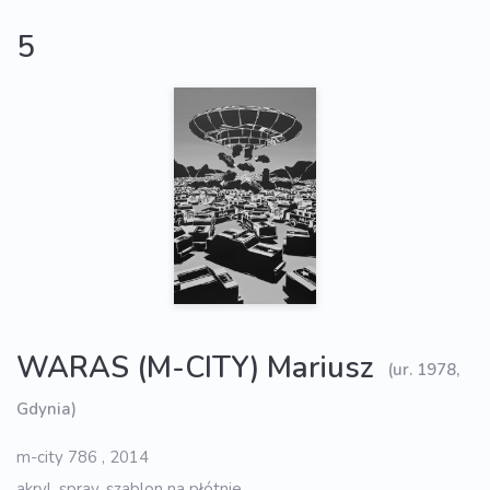
5
WARAS (M-CITY) Mariusz
(ur. 1978,
Gdynia)
m-city 786 , 2014
akryl, spray, szablon na płótnie