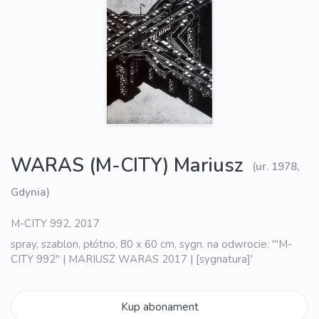
WARAS (M-CITY) Mariusz
(ur. 1978,
Gdynia)
M-CITY 992, 2017
spray, szablon, płótno, 80 x 60 cm, sygn. na odwrocie: '"M-
CITY 992" | MARIUSZ WARAS 2017 | [sygnatura]'
Kup abonament