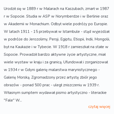
Urodził się w 1889 r w Malarach na Kaszubach, zmarł w 1987
r w Sopocie. Studia w ASP w Norymberdze i w Berlinie oraz
w Akademii w Monachium. Odbył wiele podróży po Europie.
W latach 1911 - 15 przebywał w Istambule - stąd wyjeżdżał
w podróże do Jerozolimy, Persji, Egiptu, Etiopii, Indii, Mongolii,
był na Kaukazie i w Tybecie. W 1918 r zamieszkał na stałe w
Sopocie. Prowadził bardzo aktywne życie artystyczne, miał
wiele wystaw w kraju i za granicą. Ufundował i zorganizował
w 1934 r w Gdyni galerię malarstwa marynistycznego -
Galerię Morską. Zgromadzony przez artystę zbiór jego
obrazów - ponad 500 prac - uległ zniszczeniu w 1939 r.
Własnym sumptem wydawał pismo artystyczno - literackie
"Fale" W...
czytaj więcej