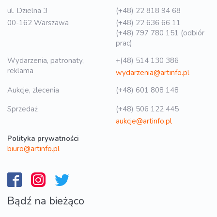
ul. Dzielna 3
(+48) 22 818 94 68
00-162 Warszawa
(+48) 22 636 66 11
(+48) 797 780 151 (odbiór
prac)
Wydarzenia, patronaty,
+(48) 514 130 386
reklama
wydarzenia@artinfo.pl
Aukcje, zlecenia
(+48) 601 808 148
Sprzedaż
(+48) 506 122 445
aukcje@artinfo.pl
Polityka prywatności
biuro@artinfo.pl
Bądź na bieżąco