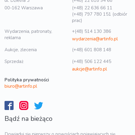
ul. Dzielna 3
(+48) 22 818 94 68
00-162 Warszawa
(+48) 22 636 66 11
(+48) 797 780 151 (odbiór
prac)
Wydarzenia, patronaty,
+(48) 514 130 386
reklama
wydarzenia@artinfo.pl
Aukcje, zlecenia
(+48) 601 808 148
Sprzedaż
(+48) 506 122 445
aukcje@artinfo.pl
Polityka prywatności
biuro@artinfo.pl
Bądź na bieżąco
Dowiaduj się pierwszy o nowościach pojawiających się