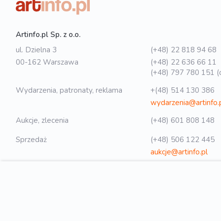
Artinfo.pl Sp. z o.o.
ul. Dzielna 3
(+48) 22 818 94 68
00-162 Warszawa
(+48) 22 636 66 11
(+48) 797 780 151 (o
Wydarzenia, patronaty, reklama
+(48) 514 130 386
wydarzenia@artinfo.
Aukcje, zlecenia
(+48) 601 808 148
Sprzedaż
(+48) 506 122 445
aukcje@artinfo.pl
Polityka prywatności
biuro@artinfo.pl