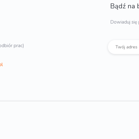
Bądź na 
Dowiaduj się 
dbiór prac)
pl