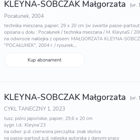
KLEYNA-SOBCZAK Małgorzata
(ur.
Pocałunek, 2004
technika mieszana, papier; 29 x 20 cm (w świetle passe-partout
opisana u dołu : Pocałunek / technika mieszana / M. KleynaS / 2
na odwrocie naklejka z opisem: MAŁGORZATA KLEYNA-SOBCZ
"POCAŁUNEK", 2004 r. / rysunek,...
Kup abonament
KLEYNA-SOBCZAK Małgorzata
(ur.
CYKL TANECZNY 1, 2023
tusz, pióro japońskie, papier, 29,6 x 20 cm
sygn. l.d.: Kleyna’23
na odwr. p.d. czerwona pieczątka: znak słońca
na passe-partout p.d. nalepka autorska z danymi pracy