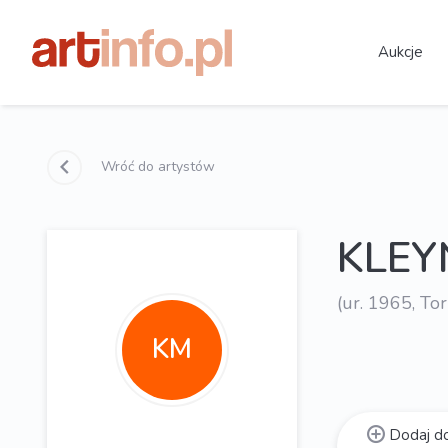
Aukcje
Wróć do artystów
KLEY
(ur. 1965, To
KM
Dodaj do