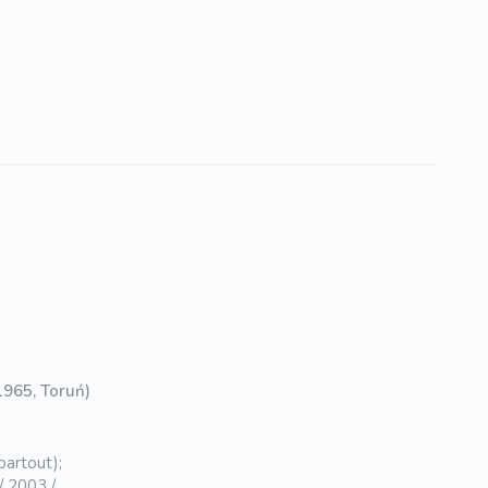
 1965, Toruń)
partout);
 2003 /