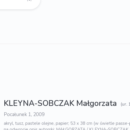
KLEYNA-SOBCZAK Małgorzata
(ur.
Pocałunek 1, 2009
akryl, tusz, pastele olejne, papier; 53 x 38 cm (w świetle passe-
na odwrocie opis autorski: MAŁGORZATA / KLEYNA-SOBCZAK /