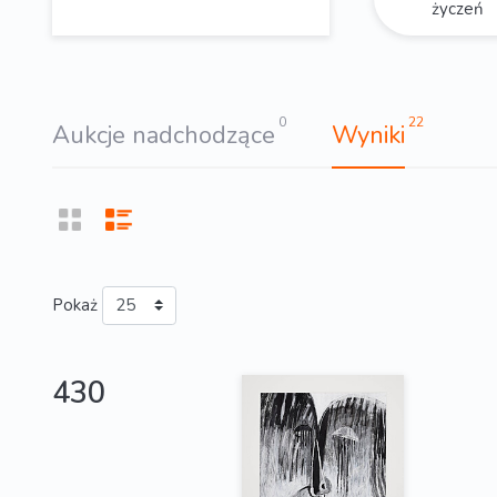
życzeń
0
22
Aukcje nadchodzące
Wyniki
Pokaż
430