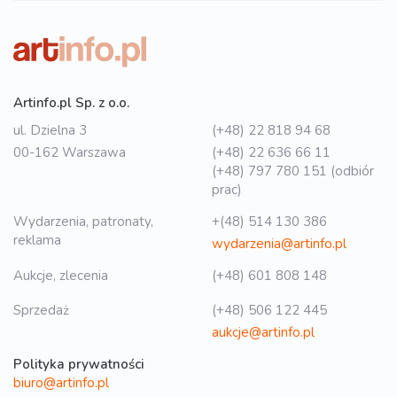
Artinfo.pl Sp. z o.o.
ul. Dzielna 3
(+48) 22 818 94 68
00-162 Warszawa
(+48) 22 636 66 11
(+48) 797 780 151 (odbiór
prac)
Wydarzenia, patronaty,
+(48) 514 130 386
reklama
wydarzenia@artinfo.pl
Aukcje, zlecenia
(+48) 601 808 148
Sprzedaż
(+48) 506 122 445
aukcje@artinfo.pl
Polityka prywatności
biuro@artinfo.pl