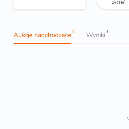
życzeń
0
4
Aukcje nadchodzące
Wyniki
M