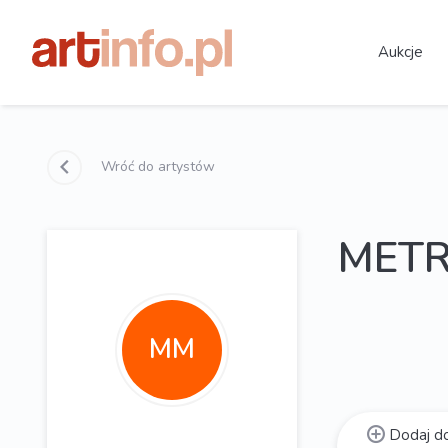
Aukcje
Wróć do artystów
METR
MM
Dodaj do