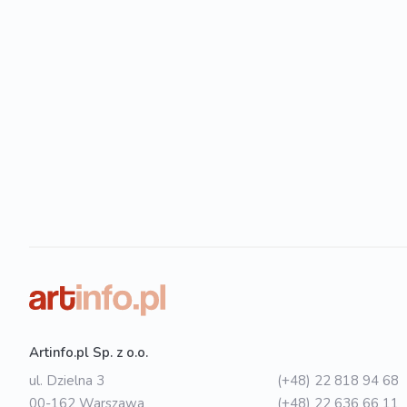
Artinfo.pl Sp. z o.o.
ul. Dzielna 3
(+48) 22 818 94 68
00-162 Warszawa
(+48) 22 636 66 11