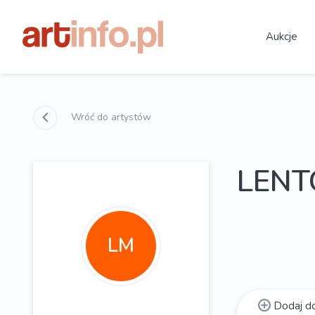
Aukcje
Wróć do artystów
LENT
LM
Dodaj do