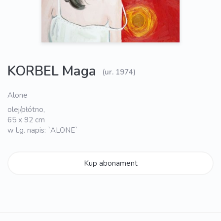
KORBEL Maga
(ur. 1974)
Alone
olej/płótno,
65 x 92 cm
w l.g. napis: `ALONE`
Kup abonament