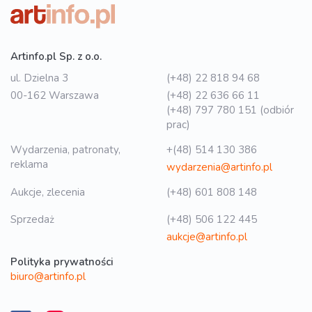
Artinfo.pl Sp. z o.o.
ul. Dzielna 3
(+48) 22 818 94 68
00-162 Warszawa
(+48) 22 636 66 11
(+48) 797 780 151 (odbiór
prac)
Wydarzenia, patronaty,
+(48) 514 130 386
reklama
wydarzenia@artinfo.pl
Aukcje, zlecenia
(+48) 601 808 148
Sprzedaż
(+48) 506 122 445
aukcje@artinfo.pl
Polityka prywatności
biuro@artinfo.pl