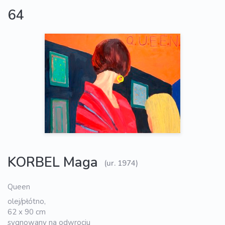
64
KORBEL Maga
(ur. 1974)
Queen
olej/płótno,
62 x 90 cm
sygnowany na odwrociu