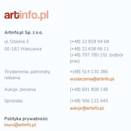
Artinfo.pl Sp. z o.o.
ul. Dzielna 3
(+48) 22 818 94 68
00-162 Warszawa
(+48) 22 636 66 11
(+48) 797 780 151 (odbiór
prac)
Wydarzenia, patronaty,
+(48) 514 130 386
reklama
wydarzenia@artinfo.pl
Aukcje, zlecenia
(+48) 601 808 148
Sprzedaż
(+48) 506 122 445
aukcje@artinfo.pl
Polityka prywatności
biuro@artinfo.pl