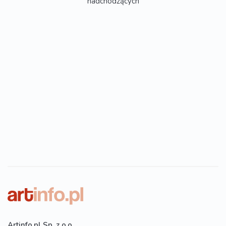
nadchodzących
Artinfo.pl Sp. z o.o.