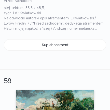
Przed zachodem
olej, tektura, 33,3 x 48,5,
sygn. l.d.: Kwiatkowski.
Na odwrocie autorski opis atramentem: LKwiatkowski /
Lwów Fredry 7 / "Przed zachodem"; dedykacja atramentem:
Haluni mojej najukochańszej / Andrzej; numer niebieska...
Kup abonament
59