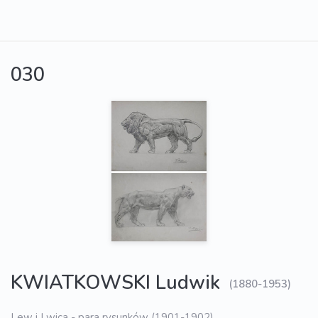
030
KWIATKOWSKI Ludwik
(1880-1953)
Lew i Lwica - para rysunków (1901-1902)