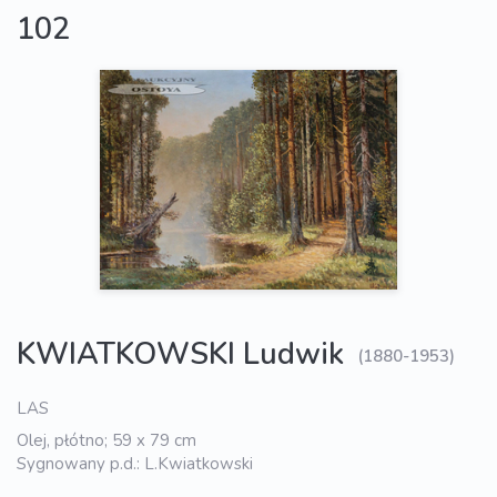
102
KWIATKOWSKI Ludwik
(1880-1953)
LAS
Olej, płótno; 59 x 79 cm
Sygnowany p.d.: L.Kwiatkowski