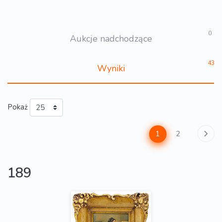
0
Aukcje nadchodzące
43
Wyniki
Pokaż
1
2
189