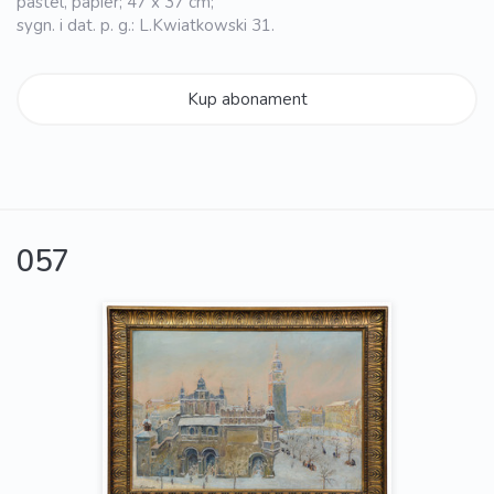
pastel, papier; 47 x 37 cm;
sygn. i dat. p. g.: L.Kwiatkowski 31.
Kup abonament
057