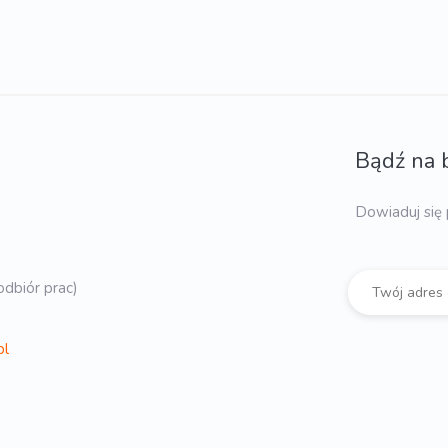
Bądź na 
Dowiaduj się 
dbiór prac)
pl