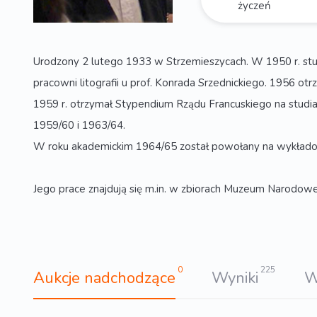
życzeń
Urodzony 2 lutego 1933 w Strzemieszycach. W 1950 r. stu
pracowni litografii u prof. Konrada Srzednickiego. 1956 
1959 r. otrzymał Stypendium Rządu Francuskiego na studia w
1959/60 i 1963/64.
W roku akademickim 1964/65 został powołany na wykładowcę
Jego prace znajdują się m.in. w zbiorach Muzeum Narodow
0
225
Aukcje nadchodzące
Wyniki
W