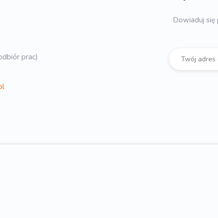
Dowiaduj się 
dbiór prac)
pl