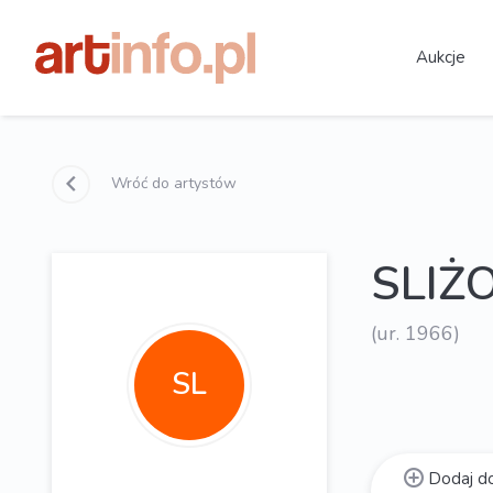
Aukcje
Wróć do artystów
SLIŻO
(ur. 1966)
SL
Dodaj do