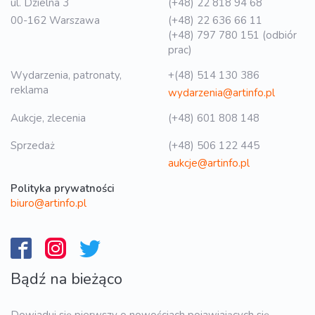
ul. Dzielna 3
(+48) 22 818 94 68
00-162 Warszawa
(+48) 22 636 66 11
(+48) 797 780 151 (odbiór
prac)
Wydarzenia, patronaty,
+(48) 514 130 386
reklama
wydarzenia@artinfo.pl
Aukcje, zlecenia
(+48) 601 808 148
Sprzedaż
(+48) 506 122 445
aukcje@artinfo.pl
Polityka prywatności
biuro@artinfo.pl
Bądź na bieżąco