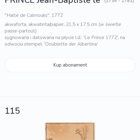
PRINCE Jean-Baptiste le
(1734 - 1781)
"Halte de Calmouks", 1772
akwaforta, akwatinta/papier, 21,5 x 17,5 cm (w świetle
passe-partout)
sygnowana i datowana na płycie l.d.: 'Le Prince 1772', na
odwociu stempel: 'Doublette der Albertina'
Kup abonament
115