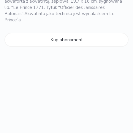
akwaforta z akwatintą, sepiowa, 19,7 x 16 cm, sygnowana
l.d. "Le Prince 1771. Tytuł: "Officier des Janissaires
Polonais".Akwatinta jako technika jest wynalazkiem Le
Prince`a
Kup abonament