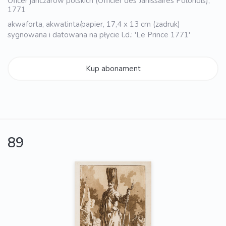
Oficer janczarów polskich (Officier des Janissaires Polonois),
1771
akwaforta, akwatinta/papier, 17,4 x 13 cm (zadruk)
sygnowana i datowana na płycie l.d.: 'Le Prince 1771'
Kup abonament
89