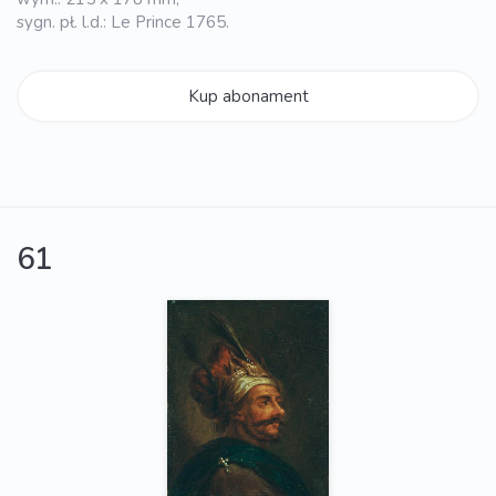
sygn. pł. l.d.: Le Prince 1765.
Kup abonament
61