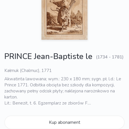
PRINCE Jean-Baptiste le
(1734 - 1781)
Kałmuk (Chalmuc), 1771
Akwatinta lawowana; wym.: 230 x 180 mm; sygn. pł. l.d.: Le
Prince 1771. Odbitka obcięta bez szkody dla kompozycji,
zachowany pełny odcisk płyty; naklejona narożnikowo na
karton.
Lit.: Benezit, t. 6. Egzemplarz ze zbiorów F....
Kup abonament