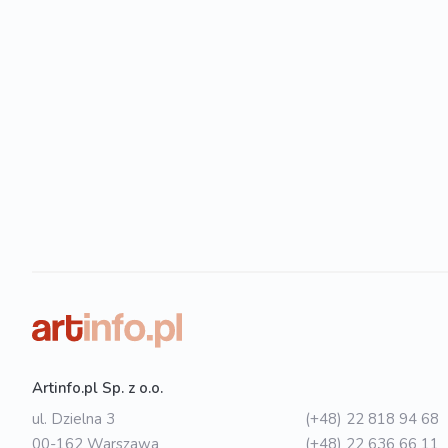
Artinfo.pl Sp. z o.o.
ul. Dzielna 3
(+48) 22 818 94 68
00-162 Warszawa
(+48) 22 636 66 11