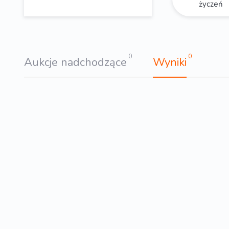
życzeń
0
0
Aukcje nadchodzące
Wyniki