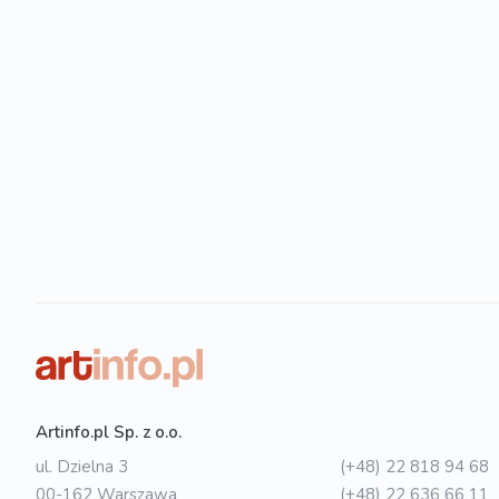
Artinfo.pl Sp. z o.o.
ul. Dzielna 3
(+48) 22 818 94 68
00-162 Warszawa
(+48) 22 636 66 11