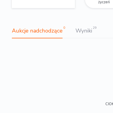
życzeń
0
29
Aukcje nadchodzące
Wyniki
CIOK