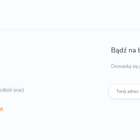
Bądź na 
Dowiaduj się 
dbiór prac)
pl