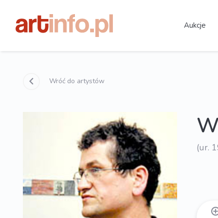
Aukcje
Wróć do artystów
W
(ur. 