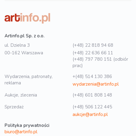
Artinfo.pl Sp. z o.o.
ul. Dzielna 3
(+48) 22 818 94 68
00-162 Warszawa
(+48) 22 636 66 11
(+48) 797 780 151 (odbiór
prac)
Wydarzenia, patronaty,
+(48) 514 130 386
reklama
wydarzenia@artinfo.pl
Aukcje, zlecenia
(+48) 601 808 148
Sprzedaż
(+48) 506 122 445
aukcje@artinfo.pl
Polityka prywatności
biuro@artinfo.pl