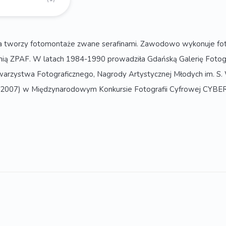
na tworzy fotomontaże zwane serafinami. Zawodowo wykonuje fot
kinią ZPAF. W latach 1984-1990 prowadziła Gdańską Galerię Fotogra
arzystwa Fotograficznego, Nagrody Artystycznej Młodych im. S. 
dy (2007) w Międzynarodowym Konkursie Fotografii Cyfrowej CYBER