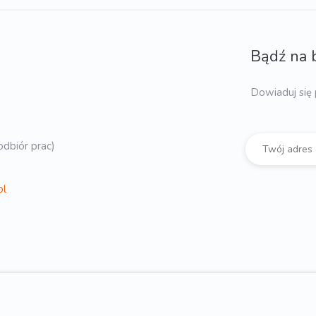
Bądź na 
Dowiaduj się 
dbiór prac)
pl