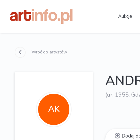
Aukcje
Wróć do artystów
ANDR
(ur. 1955, Gd
AK
Dodaj do