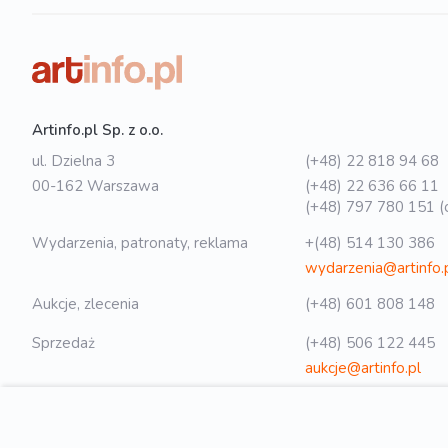
Artinfo.pl Sp. z o.o.
ul. Dzielna 3
(+48) 22 818 94 68
00-162 Warszawa
(+48) 22 636 66 11
(+48) 797 780 151 (o
Wydarzenia, patronaty, reklama
+(48) 514 130 386
wydarzenia@artinfo.
Aukcje, zlecenia
(+48) 601 808 148
Sprzedaż
(+48) 506 122 445
aukcje@artinfo.pl
Polityka prywatności
biuro@artinfo.pl