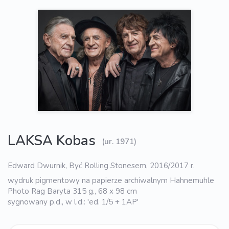
LAKSA Kobas
(ur. 1971)
Edward Dwurnik, Być Rolling Stonesem, 2016/2017 r.
wydruk pigmentowy na papierze archiwalnym Hahnemuhle
Photo Rag Baryta 315 g., 68 x 98 cm
sygnowany p.d., w l.d.: 'ed. 1/5 + 1AP'