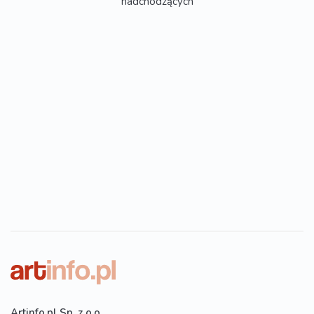
nadchodzących
Artinfo.pl Sp. z o.o.