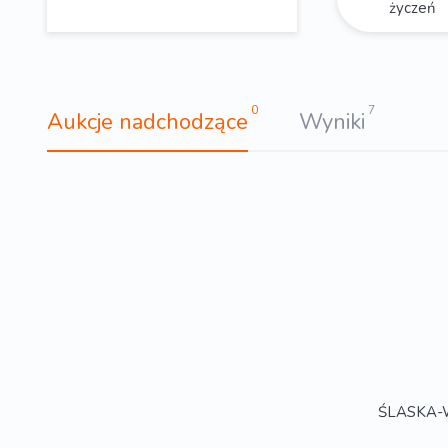
życzeń
0
7
Aukcje nadchodzące
Wyniki
ŚLASKA-W