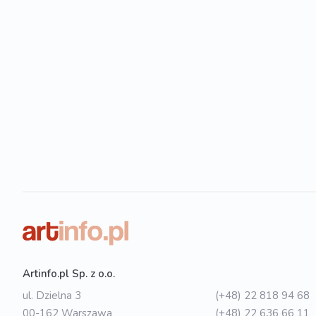
Artinfo.pl Sp. z o.o.
ul. Dzielna 3
(+48) 22 818 94 68
00-162 Warszawa
(+48) 22 636 66 11