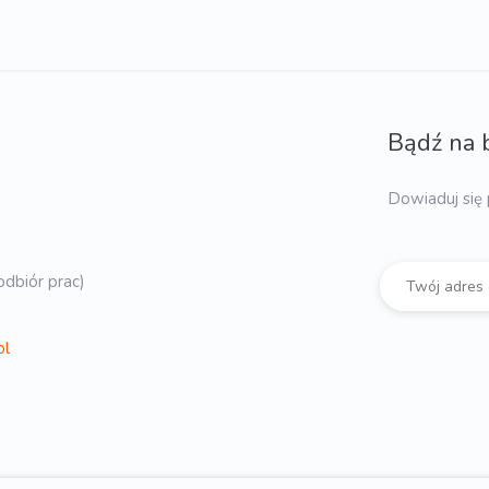
Bądź na 
Dowiaduj się 
dbiór prac)
pl