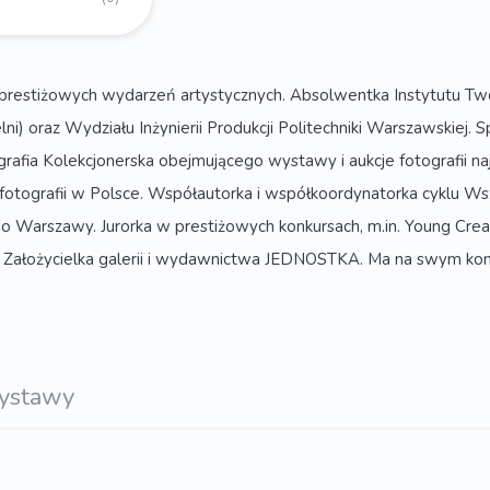
u prestiżowych wydarzeń artystycznych. Absolwentka Instytutu Tw
ni) oraz Wydziału Inżynierii Produkcji Politechniki Warszawskiej. S
rafia Kolekcjonerska obejmującego wystawy i aukcje fotografii na
u fotografii w Polsce. Współautorka i współkoordynatorka cyklu 
o Warszawy. Jurorka w prestiżowych konkursach, m.in. Young Cre
. Założycielka galerii i wydawnictwa JEDNOSTKA. Ma na swym konc
ystawy