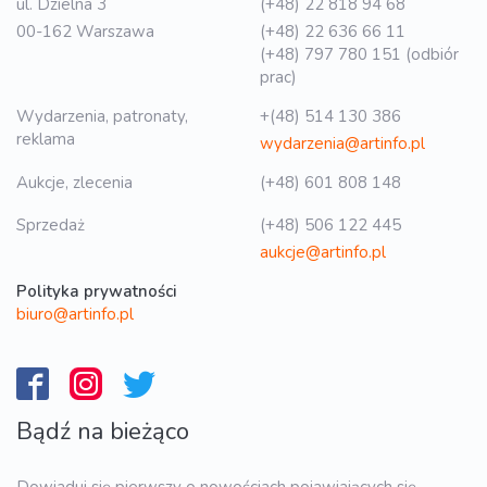
ul. Dzielna 3
(+48) 22 818 94 68
00-162 Warszawa
(+48) 22 636 66 11
(+48) 797 780 151 (odbiór
prac)
Wydarzenia, patronaty,
+(48) 514 130 386
reklama
wydarzenia@artinfo.pl
Aukcje, zlecenia
(+48) 601 808 148
Sprzedaż
(+48) 506 122 445
aukcje@artinfo.pl
Polityka prywatności
biuro@artinfo.pl
Bądź na bieżąco