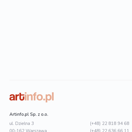
Artinfo.pl Sp. z o.o.
ul. Dzielna 3
(+48) 22 818 94 68
00-162 Warszawa
(+48) 22 636 66 11