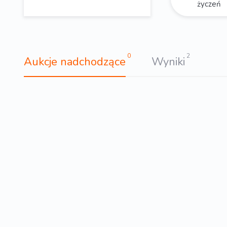
życzeń
0
2
Aukcje nadchodzące
Wyniki