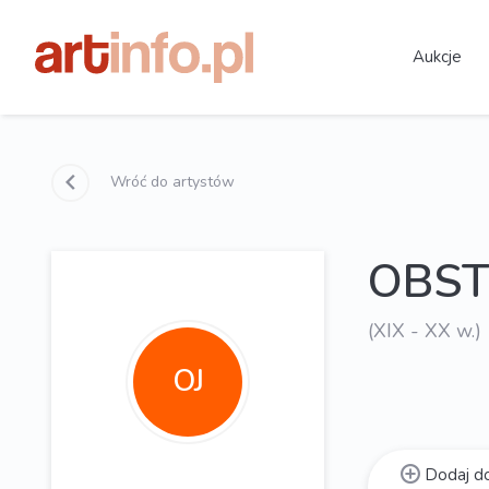
Aukcje
Wróć do artystów
OBST 
(XIX - XX w.)
OJ
Dodaj do