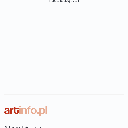
nadchodzących
Artinfo.pl Sp. z o.o.