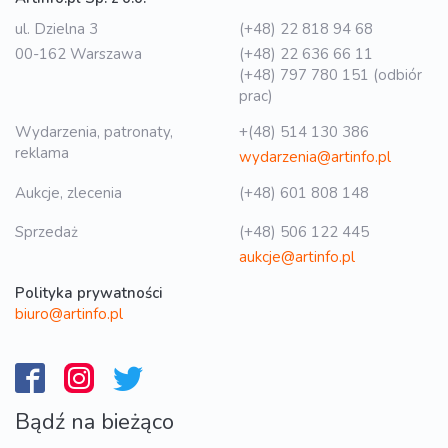
ul. Dzielna 3
(+48) 22 818 94 68
00-162 Warszawa
(+48) 22 636 66 11
(+48) 797 780 151 (odbiór
prac)
Wydarzenia, patronaty,
+(48) 514 130 386
reklama
wydarzenia@artinfo.pl
Aukcje, zlecenia
(+48) 601 808 148
Sprzedaż
(+48) 506 122 445
aukcje@artinfo.pl
Polityka prywatności
biuro@artinfo.pl
Bądź na bieżąco