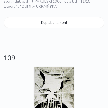
sygn. i dat. p. d.: `J. PAKULSKI 1966`, opis l. d.: `11/15
Litografia "DUMKA UKRAIŃSKA" II`
Kup abonament
109