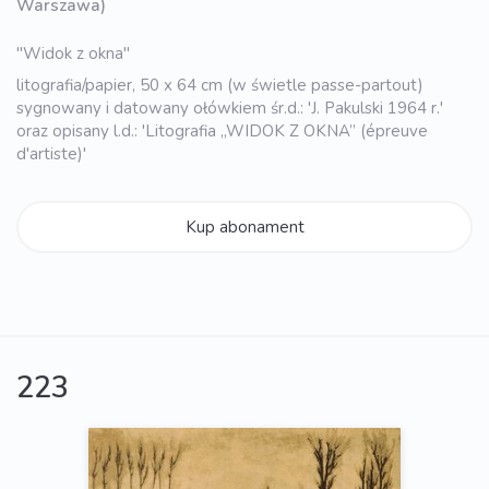
Warszawa)
"Widok z okna"
litografia/papier, 50 x 64 cm (w świetle passe-partout)
sygnowany i datowany ołówkiem śr.d.: 'J. Pakulski 1964 r.'
oraz opisany l.d.: 'Litografia „WIDOK Z OKNA” (épreuve
d'artiste)'
Kup abonament
223