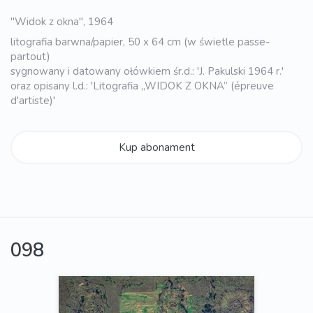
"Widok z okna", 1964
litografia barwna/papier, 50 x 64 cm (w świetle passe-
partout)
sygnowany i datowany ołówkiem śr.d.: 'J. Pakulski 1964 r.'
oraz opisany l.d.: 'Litografia „WIDOK Z OKNA” (épreuve
d'artiste)'
Kup abonament
098