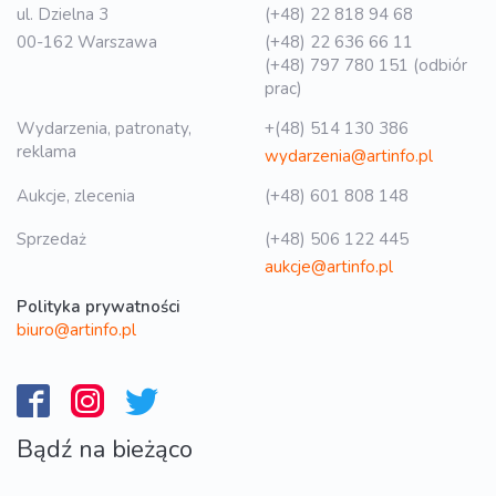
ul. Dzielna 3
(+48) 22 818 94 68
00-162 Warszawa
(+48) 22 636 66 11
(+48) 797 780 151 (odbiór
prac)
Wydarzenia, patronaty,
+(48) 514 130 386
reklama
wydarzenia@artinfo.pl
Aukcje, zlecenia
(+48) 601 808 148
Sprzedaż
(+48) 506 122 445
aukcje@artinfo.pl
Polityka prywatności
biuro@artinfo.pl
Bądź na bieżąco