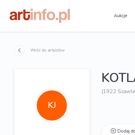
Aukcje
Wróć do artystów
KOTL
(1922 Szawle
KJ
Dodaj do