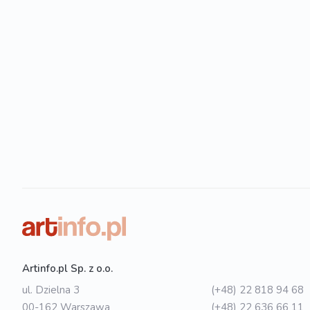
Artinfo.pl Sp. z o.o.
ul. Dzielna 3
(+48) 22 818 94 68
00-162 Warszawa
(+48) 22 636 66 11