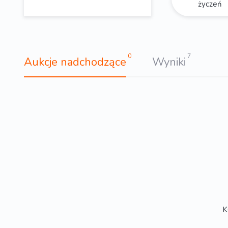
życzeń
0
7
Aukcje nadchodzące
Wyniki
K