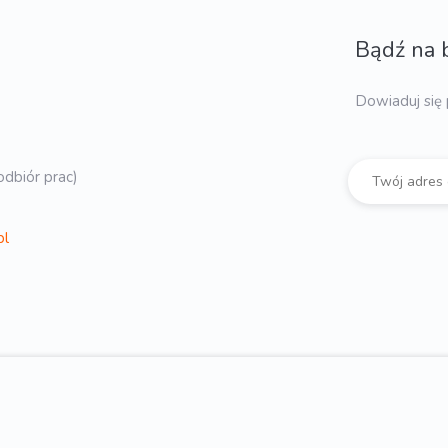
Bądź na 
Dowiaduj się 
dbiór prac)
pl