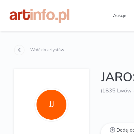
Aukcje
Wróć do artystów
JARO
(1835 Lwów 
JJ
Dodaj do