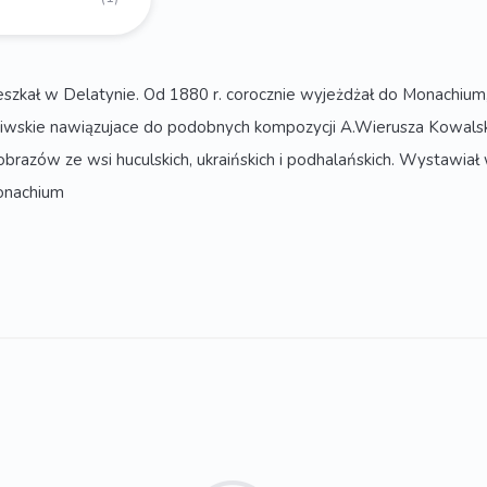
szkał w Delatynie. Od 1880 r. corocznie wyjeżdżał do Monachium, g
wskie nawiązujace do podobnych kompozycji A.Wierusza Kowalskieg
razów ze wsi huculskich, ukraińskich i podhalańskich. Wystawiał 
onachium