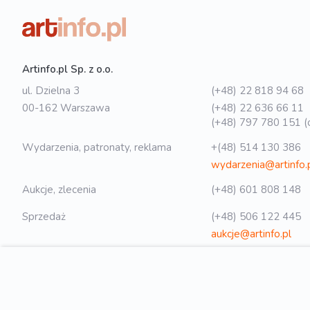
Artinfo.pl Sp. z o.o.
ul. Dzielna 3
(+48) 22 818 94 68
00-162 Warszawa
(+48) 22 636 66 11
(+48) 797 780 151 (o
Wydarzenia, patronaty, reklama
+(48) 514 130 386
wydarzenia@artinfo.
Aukcje, zlecenia
(+48) 601 808 148
Sprzedaż
(+48) 506 122 445
aukcje@artinfo.pl
Polityka prywatności
biuro@artinfo.pl