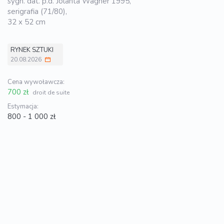
sygn. dat. p.d. Jolanta Wagner 1995,
serigrafia (71/80),
32 x 52 cm
RYNEK SZTUKI
20.08.2026
Cena wywoławcza:
700 zł
droit de suite
Estymacja:
800 - 1 000 zł