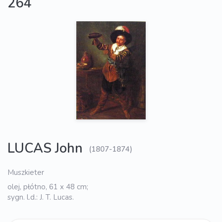
264
LUCAS John
(1807-1874)
Muszkieter
olej, płótno, 61 x 48 cm;
sygn. l.d.: J. T. Lucas.