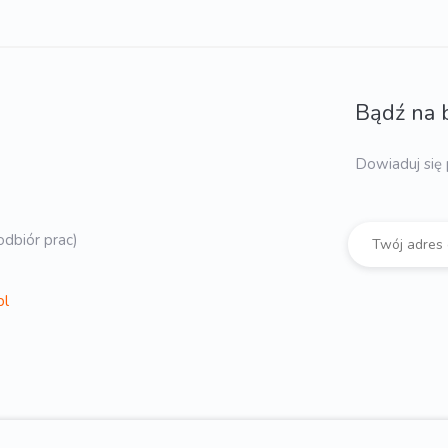
Bądź na 
Dowiaduj się 
dbiór prac)
pl