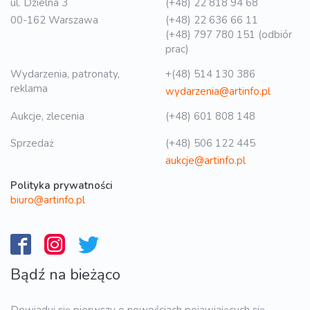
ul. Dzielna 3
(+48) 22 818 94 68
00-162 Warszawa
(+48) 22 636 66 11
(+48) 797 780 151 (odbiór
prac)
Wydarzenia, patronaty,
+(48) 514 130 386
reklama
wydarzenia@artinfo.pl
Aukcje, zlecenia
(+48) 601 808 148
Sprzedaż
(+48) 506 122 445
aukcje@artinfo.pl
Polityka prywatności
biuro@artinfo.pl
Bądź na bieżąco