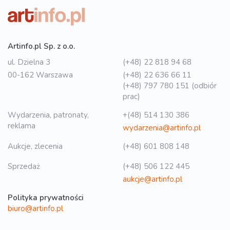
Artinfo.pl Sp. z o.o.
ul. Dzielna 3
(+48) 22 818 94 68
00-162 Warszawa
(+48) 22 636 66 11
(+48) 797 780 151 (odbiór
prac)
Wydarzenia, patronaty,
+(48) 514 130 386
reklama
wydarzenia@artinfo.pl
Aukcje, zlecenia
(+48) 601 808 148
Sprzedaż
(+48) 506 122 445
aukcje@artinfo.pl
Polityka prywatności
biuro@artinfo.pl