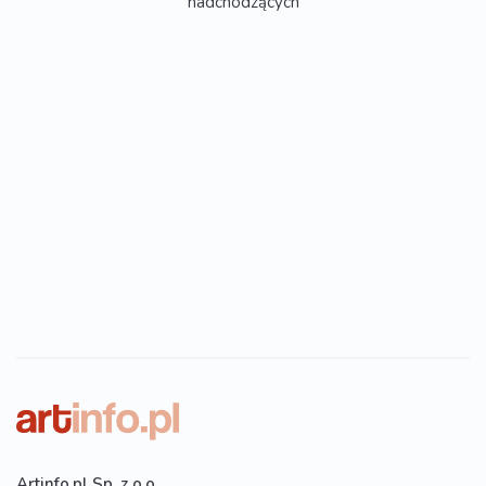
nadchodzących
Artinfo.pl Sp. z o.o.