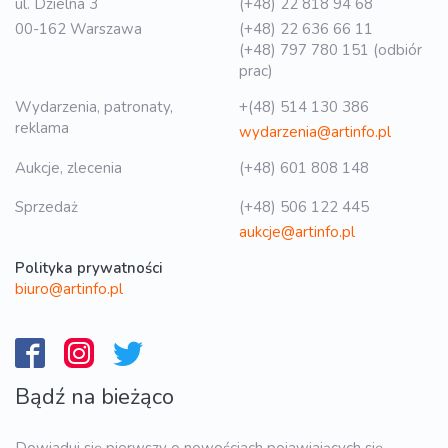
ul. Dzielna 3
(+48) 22 818 94 68
00-162 Warszawa
(+48) 22 636 66 11
(+48) 797 780 151 (odbiór
prac)
Wydarzenia, patronaty,
+(48) 514 130 386
reklama
wydarzenia@artinfo.pl
Aukcje, zlecenia
(+48) 601 808 148
Sprzedaż
(+48) 506 122 445
aukcje@artinfo.pl
Polityka prywatności
biuro@artinfo.pl
Bądź na bieżąco