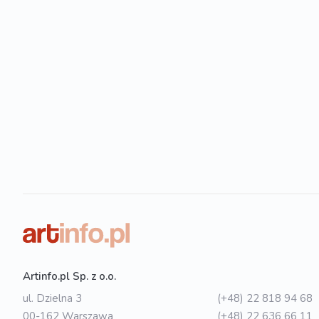
Artinfo.pl Sp. z o.o.
ul. Dzielna 3
(+48) 22 818 94 68
00-162 Warszawa
(+48) 22 636 66 11