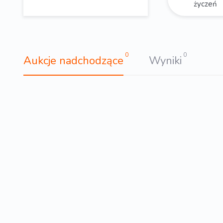
życzeń
0
0
Aukcje nadchodzące
Wyniki