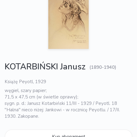
KOTARBIŃSKI Janusz
(1890-1940)
Książę Peyotl, 1929
węgiel, szary papier;
71,5 x 47,5 cm (w świetle oprawy);
sygn. p. d.: Janusz Kotarbiński 11/III - 1929 / Peyotl. 18
"Halna" nieco niżej: Jankowi - w rocznicę Peyotlu. / 17/II.
1930. Zakopane.
Kup abonament