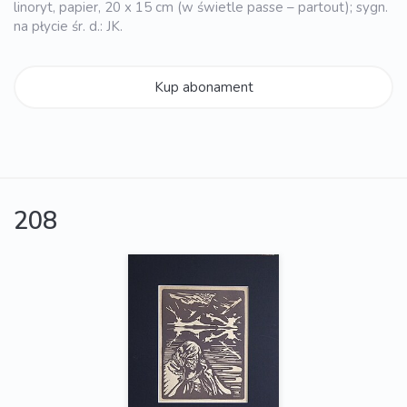
linoryt, papier, 20 x 15 cm (w świetle passe – partout); sygn.
na płycie śr. d.: JK.
Kup abonament
208