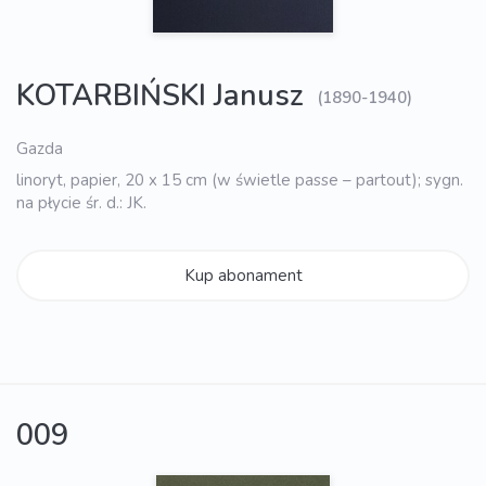
KOTARBIŃSKI Janusz
(1890-1940)
Gazda
linoryt, papier, 20 x 15 cm (w świetle passe – partout); sygn.
na płycie śr. d.: JK.
Kup abonament
009