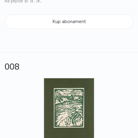
na płycie śr. d.: JK.
Kup abonament
008