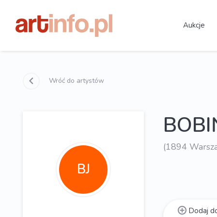
Aukcje
Wróć do artystów
BOBI
(1894 Warsz
BJ
Dodaj do