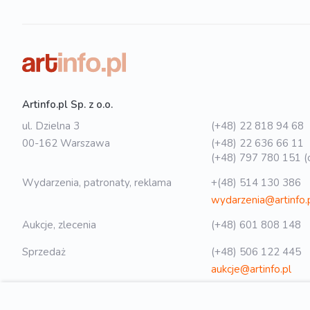
Artinfo.pl Sp. z o.o.
ul. Dzielna 3
(+48) 22 818 94 68
00-162 Warszawa
(+48) 22 636 66 11
(+48) 797 780 151 (o
Wydarzenia, patronaty, reklama
+(48) 514 130 386
wydarzenia@artinfo.
Aukcje, zlecenia
(+48) 601 808 148
Sprzedaż
(+48) 506 122 445
aukcje@artinfo.pl
Polityka prywatności
biuro@artinfo.pl