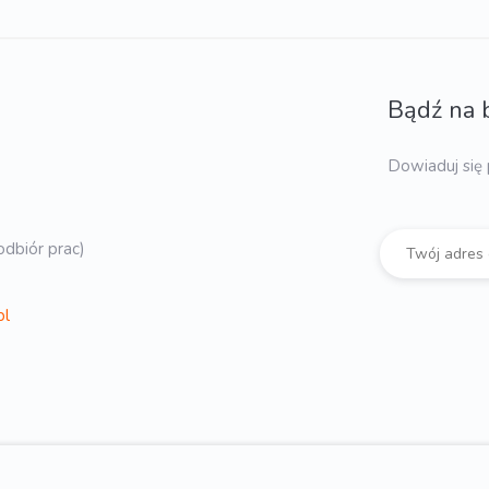
Bądź na 
Dowiaduj się 
dbiór prac)
pl