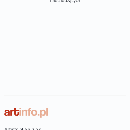
nadchodzących
Artinfo.pl Sp. z o.o.