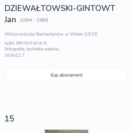
DZIEWAŁTOWSKI-GINTOWT
Jan
(1904 - 1980)
Wieża kościoła Bernardynów w Wilnie (1933)
sygn. dat.na p-p.l.p.d.,
fotografia, technika własna,
16.8x11.7
Kup abonament
15