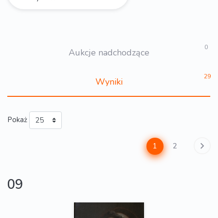
0
Aukcje nadchodzące
29
Wyniki
Pokaż
1
2
09