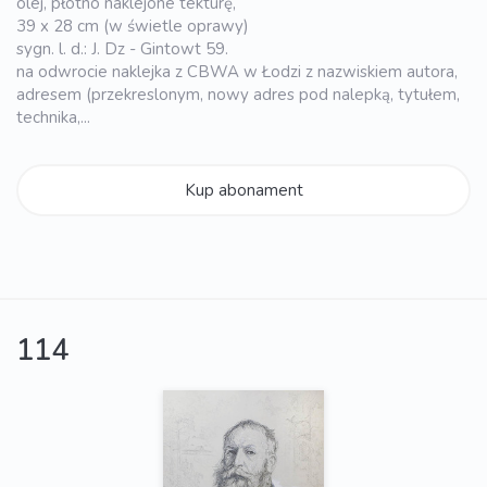
olej, płótno naklejone tekturę,
39 x 28 cm (w świetle oprawy)
sygn. l. d.: J. Dz - Gintowt 59.
na odwrocie naklejka z CBWA w Łodzi z nazwiskiem autora,
adresem (przekreslonym, nowy adres pod nalepką, tytułem,
technika,...
Kup abonament
114