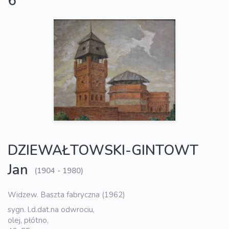
6
DZIEWAŁTOWSKI-GINTOWT
Jan
(1904 - 1980)
Widzew. Baszta fabryczna (1962)
sygn. l.d.dat.na odwrociu,
olej, płótno,