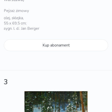
Pejzaż zimowy
olej, sklejka,
55 x 69,5 cm;
sygn. l. d.: Jan Berger
Kup abonament
3