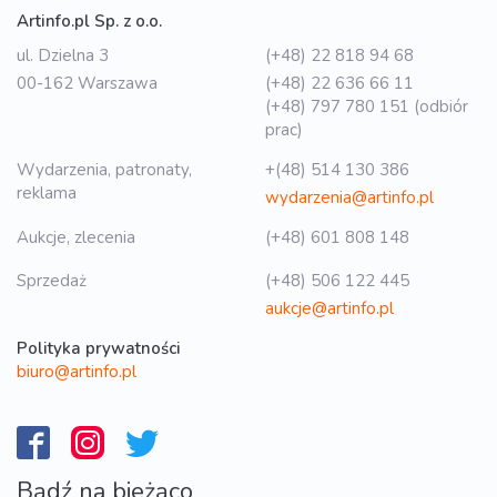
Artinfo.pl Sp. z o.o.
ul. Dzielna 3
(+48) 22 818 94 68
00-162 Warszawa
(+48) 22 636 66 11
(+48) 797 780 151 (odbiór
prac)
Wydarzenia, patronaty,
+(48) 514 130 386
reklama
wydarzenia@artinfo.pl
Aukcje, zlecenia
(+48) 601 808 148
Sprzedaż
(+48) 506 122 445
aukcje@artinfo.pl
Polityka prywatności
biuro@artinfo.pl
Bądź na bieżąco