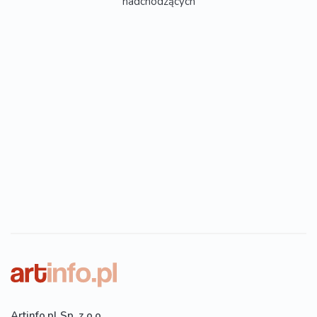
nadchodzących
Artinfo.pl Sp. z o.o.