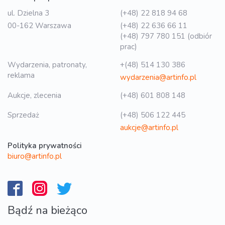
ul. Dzielna 3
(+48) 22 818 94 68
00-162 Warszawa
(+48) 22 636 66 11
(+48) 797 780 151 (odbiór
prac)
Wydarzenia, patronaty,
+(48) 514 130 386
reklama
wydarzenia@artinfo.pl
Aukcje, zlecenia
(+48) 601 808 148
Sprzedaż
(+48) 506 122 445
aukcje@artinfo.pl
Polityka prywatności
biuro@artinfo.pl
Bądź na bieżąco