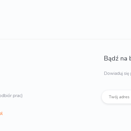
Bądź na 
Dowiaduj się 
dbiór prac)
pl