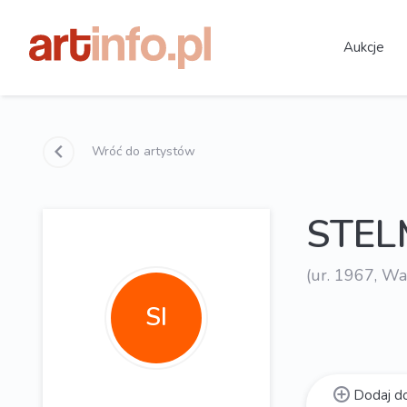
Aukcje
Wróć do artystów
STEL
(ur. 1967, W
SI
Dodaj do